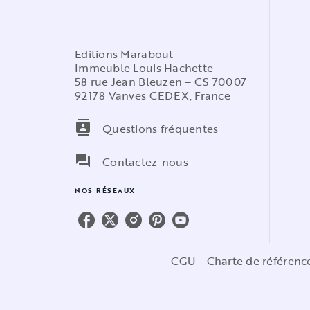
Editions Marabout
Immeuble Louis Hachette
58 rue Jean Bleuzen – CS 70007
92178 Vanves CEDEX, France
contacts
Questions fréquentes
question_answer
Contactez-nous
NOS RÉSEAUX
CGU
Charte de référen