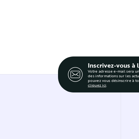
Inscrivez-vous à 
Votre adresse e-mail sera u
des informations sur les act
pouvez vous désinscrire à t
cliquez ici
.