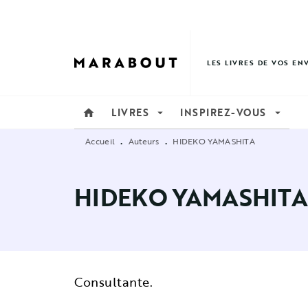
MENU
RECHERCHE
CONTENU
LES LIVRES DE VOS EN
LIVRES
INSPIREZ-VOUS
home
arrow_drop_down
arrow_drop_down
Accueil
Auteurs
HIDEKO YAMASHITA
•
•
HIDEKO YAMASHITA
Consultante.