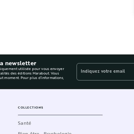
la newsletter
niquement utilisée pour vous envoyer
Indiquez votre email
ualités des éditions Marabout. Vous
out moment. Pour plus d’informations,
COLLECTIONS
Santé
Bien-être - Psychologie