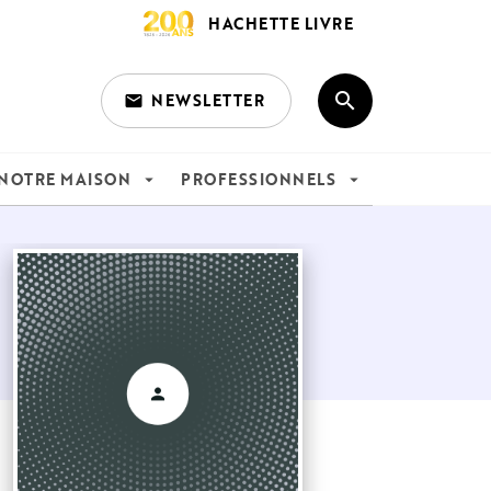
HACHETTE LIVRE
search
NEWSLETTER
email
search
NOTRE MAISON
PROFESSIONNELS
arrow_drop_down
arrow_drop_down