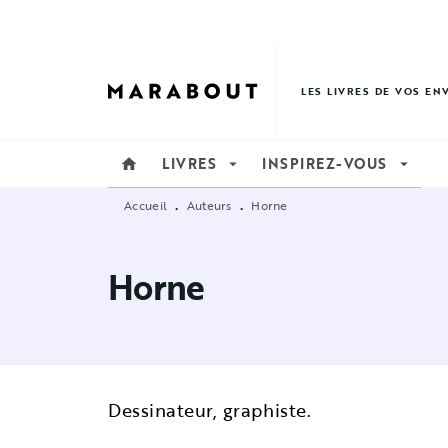
MENU
RECHERCHE
CONTENU
LES LIVRES DE VOS EN
LIVRES
INSPIREZ-VOUS
home
arrow_drop_down
arrow_drop_down
Accueil
Auteurs
Horne
•
•
Horne
Dessinateur, graphiste.