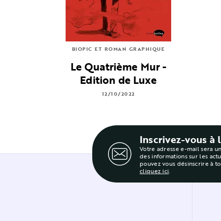
BIOPIC ET ROMAN GRAPHIQUE
Le Quatrième Mur -
Edition de Luxe
12/10/2022
Inscrivez-vous à 
Votre adresse e-mail sera u
des informations sur les act
pouvez vous désinscrire à t
cliquez ici
.