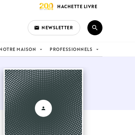
HACHETTE LIVRE
search
NEWSLETTER
email
search
NOTRE MAISON
PROFESSIONNELS
arrow_drop_down
arrow_drop_down