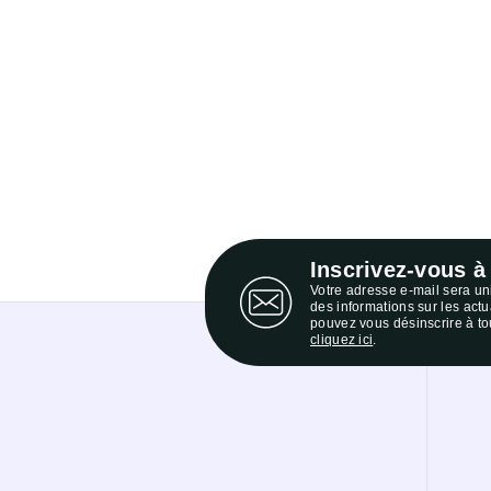
Inscrivez-vous à
Votre adresse e-mail sera u
des informations sur les act
pouvez vous désinscrire à to
cliquez ici
.