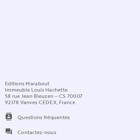
Editions Marabout
Immeuble Louis Hachette
58 rue Jean Bleuzen – CS 70007
92178 Vanves CEDEX, France
contacts
Questions fréquentes
question_answer
Contactez-nous