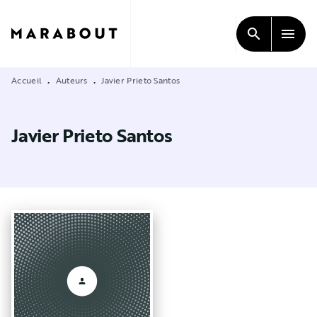
MENU
RECHERCHE
CONTENU
search
menu
PIED DE PAGE
Accueil
Auteurs
Javier Prieto Santos
•
•
Javier Prieto Santos