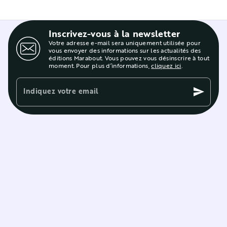
Inscrivez-vous à la newsletter
Votre adresse e-mail sera uniquement utilisée pour
vous envoyer des informations sur les actualités des
éditions Marabout. Vous pouvez vous désinscrire à tout
moment. Pour plus d’informations,
cliquez ici
.
Indiquez votre email
send