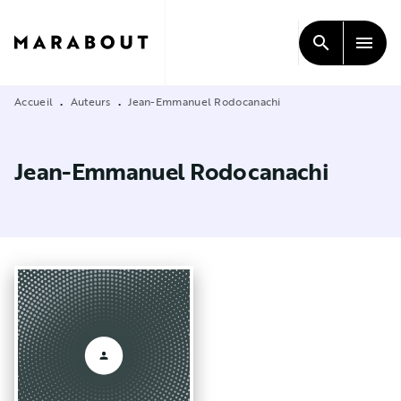
MENU
RECHERCHE
CONTENU
search
menu
PIED DE PAGE
Accueil
Auteurs
Jean-Emmanuel Rodocanachi
•
•
Jean-Emmanuel Rodocanachi