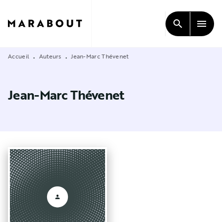
MENU
RECHERCHE
CONTENU
search
menu
PIED DE PAGE
Accueil
Auteurs
Jean-Marc Thévenet
•
•
Jean-Marc Thévenet