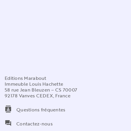
Editions Marabout
Immeuble Louis Hachette
58 rue Jean Bleuzen – CS 70007
92178 Vanves CEDEX, France
contacts
Questions fréquentes
question_answer
Contactez-nous