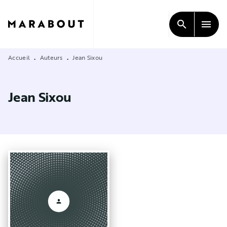
MENU
RECHERCHE
CONTENU
search
menu
PIED DE PAGE
Accueil
Auteurs
Jean Sixou
•
•
Jean Sixou