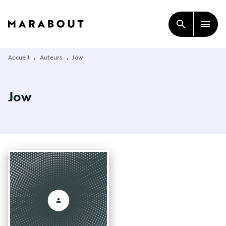
MENU
RECHERCHE
CONTENU
search
menu
PIED DE PAGE
Accueil
Auteurs
Jow
•
•
Jow