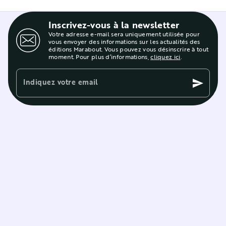
Inscrivez-vous à la newsletter
Votre adresse e-mail sera uniquement utilisée pour
vous envoyer des informations sur les actualités des
éditions Marabout. Vous pouvez vous désinscrire à tout
moment. Pour plus d’informations,
cliquez ici
.
Indiquez votre email
send