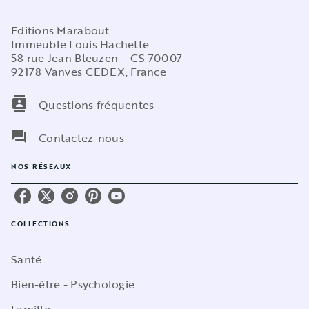
Editions Marabout
Immeuble Louis Hachette
58 rue Jean Bleuzen – CS 70007
92178 Vanves CEDEX, France
contacts
Questions fréquentes
question_answer
Contactez-nous
NOS RÉSEAUX
COLLECTIONS
Santé
Bien-être - Psychologie
Famille