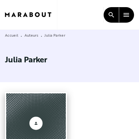
MENU
RECHERCHE
CONTENU
search
menu
PIED DE PAGE
Accueil
Auteurs
Julia Parker
•
•
Julia Parker