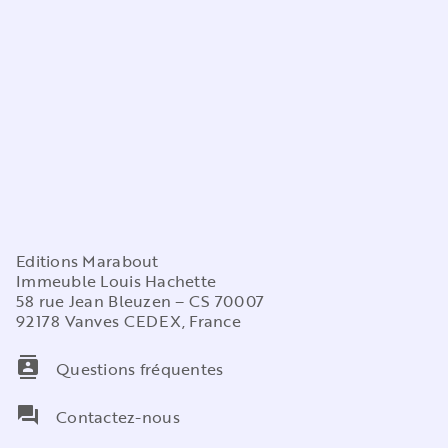
Editions Marabout
Immeuble Louis Hachette
58 rue Jean Bleuzen – CS 70007
92178 Vanves CEDEX, France
contacts
Questions fréquentes
question_answer
Contactez-nous