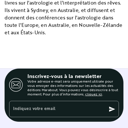
livres sur l'astrologie et l'interprétation des rêves.
Ils vivent à Sydney, en Australie, et diffusent et
donnent des conférences sur l'astrologie dans
toute l'Europe, en Australie, en Nouvelle-Zélande
et aux États-Unis.
Inscrivez-vous à la newsletter
Votre adresse e-mail sera uniquement utilisée pour
vous envoyer des informations sur les actualités des
éditions Marabout. Vous pouvez vous désinscrire à tout
moment. Pour plus d’informations,
cliquez ici
.
Indiquez votre email
send