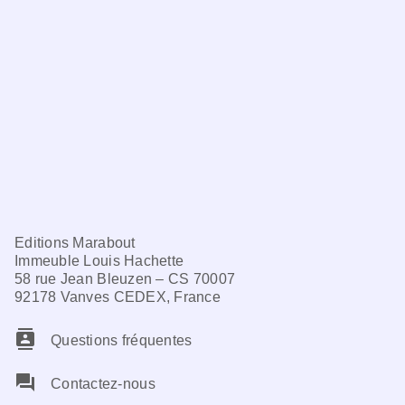
Editions Marabout
Immeuble Louis Hachette
58 rue Jean Bleuzen – CS 70007
92178 Vanves CEDEX, France
contacts
Questions fréquentes
question_answer
Contactez-nous