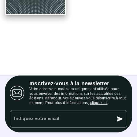
Inscrivez-vous à la newsletter
Votre adresse e-mail sera uniquement utilisée pour
vous envoyer des informations sur les actualités des
éditions Marabout. Vous pouvez vous désinscrire à tout
moment. Pour plus d’informations,
cliquez ici
.
send
Indiquez votre email