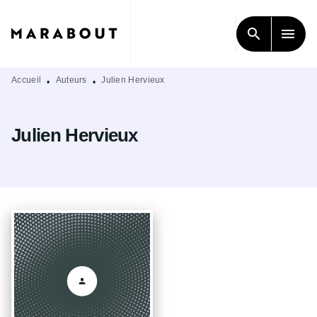
MENU
RECHERCHE
CONTENU
search
menu
PIED DE PAGE
Accueil
Auteurs
Julien Hervieux
•
•
Julien Hervieux