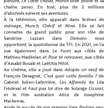
parlons
,
Le Latte chaud
,
Martin sexe faible
et sa
chaîne perso. En tout, plus de 2 millions
d'abonnés suivent ses aventures.
À la télévision, elle apparaît dans
Scènes de
ménage
,
Munch
,
Chérif
et
Nina
. Elle se fait
connaitre du grand public pour son rôle de
Sandrine Lazzari dans
Demain nous
appartient,
la quotidienne de TF1. En 2021, on l'a
vue également dans
Le Furet
aux côtés de
Mathieu Madénian et
Pour te retrouver
, aux côtés
d’Assaâd Bouab et Laëtitia Milot.
Au cinéma, elle a joué dans
Adopte un veuf
de
François Desagnat,
C’est quoi cette famille ?
de
Gabriel Julien-Laferrière,
Les Affamés
de Léa
Frédeval et
Faut pas lui dire
de Solange Cicurel,
et le film australien
Alice
de Josephine
Mackerras.
Après le succès de son premier livre
Parlons peu,