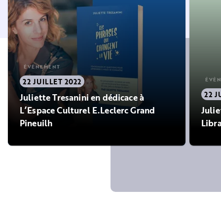
ÉVÈNEMENT
ÉVÈ
22 JUILLET 2022
22 J
Juliette Tresanini en dédicace à
L’Espace Culturel E.Leclerc Grand
Julie
Pineuilh
Libr