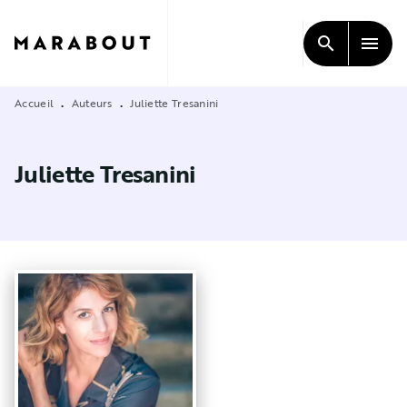
MENU
RECHERCHE
CONTENU
search
menu
PIED DE PAGE
Accueil
Auteurs
Juliette Tresanini
•
•
Juliette Tresanini