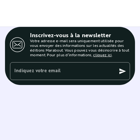
Inscrivez-vous à la newsletter
Votre adresse e-mail sera uniquement utilisée pour
vous envoyer des informations sur les actualités des
éditions Marabout. Vous pouvez vous désinscrire à tout
moment. Pour plus d’informations,
cliquez ici
.
Indiquez votre email
send