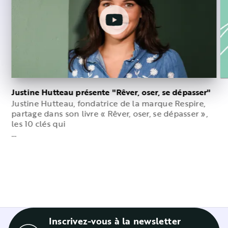
Justine Hutteau présente "Rêver, oser, se dépasser"
Justine Hutteau, fondatrice de la marque Respire,
J
partage dans son livre « Rêver, oser, se dépasser »,
p
les 10 clés qui
s
…
Inscrivez-vous à la newsletter