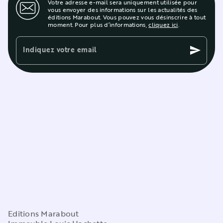
Votre adresse e-mail sera uniquement utilisée pour
vous envoyer des informations sur les actualités des
éditions Marabout. Vous pouvez vous désinscrire à tout
moment. Pour plus d’informations,
cliquez ici
.
Indiquez votre email
send
Editions Marabout