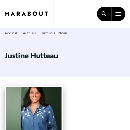
MENU
RECHERCHE
CONTENU
search
menu
PIED DE PAGE
Accueil
Auteurs
Justine Hutteau
•
•
Justine Hutteau