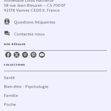
Immeuble Louis Hachette
58 rue Jean Bleuzen – CS 70007
92178 Vanves CEDEX, France
contacts
Questions fréquentes
question_answer
Contactez-nous
NOS RÉSEAUX
COLLECTIONS
Santé
Bien-être - Psychologie
Famille
Poche