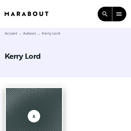
MENU
RECHERCHE
CONTENU
search
menu
PIED DE PAGE
Accueil
Auteurs
Kerry Lord
•
•
Kerry Lord