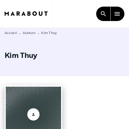
MENU
RECHERCHE
CONTENU
search
menu
PIED DE PAGE
Accueil
Auteurs
Kim Thuy
•
•
Kim Thuy