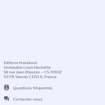
Editions Marabout
Immeuble Louis Hachette
58 rue Jean Bleuzen – CS 70007
92178 Vanves CEDEX, France
contacts
Questions fréquentes
question_answer
Contactez-nous