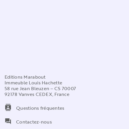
Editions Marabout
Immeuble Louis Hachette
58 rue Jean Bleuzen – CS 70007
92178 Vanves CEDEX, France
contacts
Questions fréquentes
question_answer
Contactez-nous