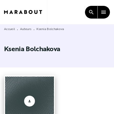
MENU
RECHERCHE
CONTENU
search
menu
PIED DE PAGE
Accueil
Auteurs
Ksenia Bolchakova
•
•
Ksenia Bolchakova