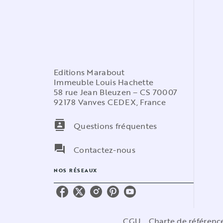
Editions Marabout
Immeuble Louis Hachette
58 rue Jean Bleuzen – CS 70007
92178 Vanves CEDEX, France
contacts
Questions fréquentes
question_answer
Contactez-nous
NOS RÉSEAUX
CGU
Charte de référen