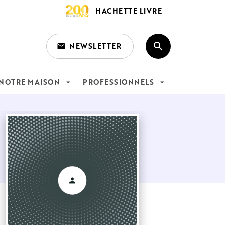
HACHETTE LIVRE
search
NEWSLETTER
email
search
NOTRE MAISON
PROFESSIONNELS
arrow_drop_down
arrow_drop_down