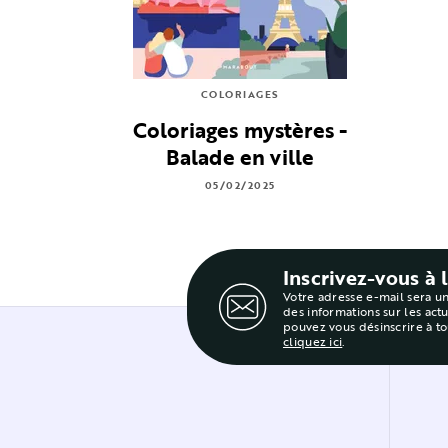
COLORIAGES
Coloriages mystères -
Balade en ville
05/02/2025
Inscrivez-vous à 
Votre adresse e-mail sera u
des informations sur les act
pouvez vous désinscrire à t
cliquez ici
.