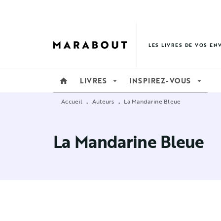
MENU
RECHERCHE
CONTENU
LES LIVRES DE VOS EN
LIVRES
INSPIREZ-VOUS
home
arrow_drop_down
arrow_drop_down
Accueil
Auteurs
La Mandarine Bleue
•
•
La Mandarine Bleue