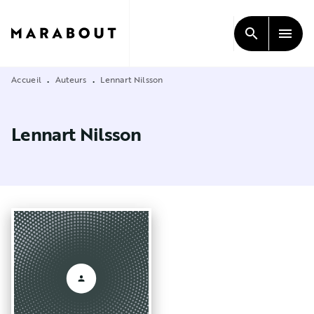
MENU
RECHERCHE
CONTENU
search
menu
PIED DE PAGE
Accueil
Auteurs
Lennart Nilsson
•
•
Lennart Nilsson