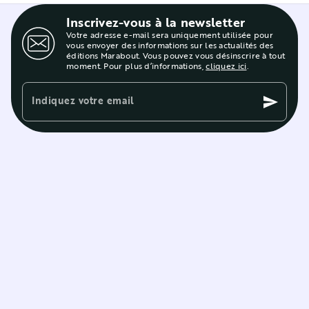
Inscrivez-vous à la newsletter
Votre adresse e-mail sera uniquement utilisée pour
vous envoyer des informations sur les actualités des
éditions Marabout. Vous pouvez vous désinscrire à tout
moment. Pour plus d’informations,
cliquez ici
.
Indiquez votre email
send