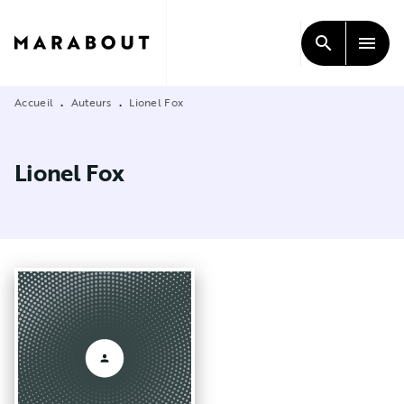
MENU
RECHERCHE
CONTENU
search
menu
PIED DE PAGE
Accueil
Auteurs
Lionel Fox
•
•
Lionel Fox