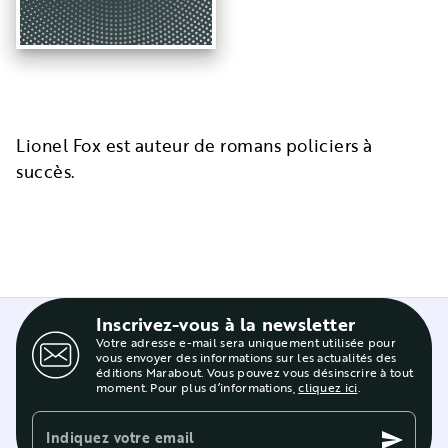
Lionel Fox est auteur de romans policiers à
succès.
Inscrivez-vous à la newsletter
Votre adresse e-mail sera uniquement utilisée pour
vous envoyer des informations sur les actualités des
éditions Marabout. Vous pouvez vous désinscrire à tout
moment. Pour plus d’informations,
cliquez ici
.
Indiquez votre email
send