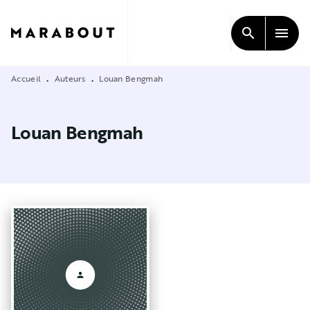
MENU
RECHERCHE
CONTENU
search
menu
PIED DE PAGE
Accueil
Auteurs
Louan Bengmah
•
•
Louan Bengmah