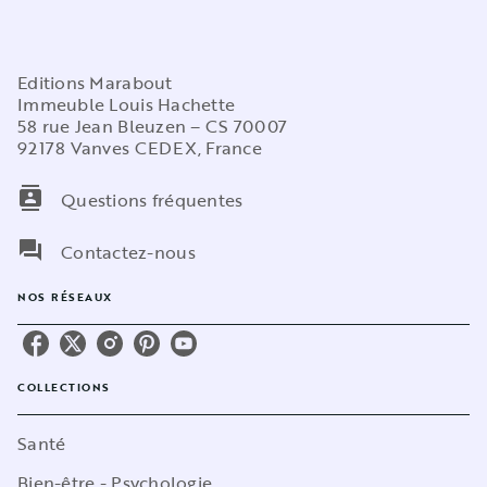
Editions Marabout
Immeuble Louis Hachette
58 rue Jean Bleuzen – CS 70007
92178 Vanves CEDEX, France
contacts
Questions fréquentes
question_answer
Contactez-nous
NOS RÉSEAUX
COLLECTIONS
Santé
Bien-être - Psychologie