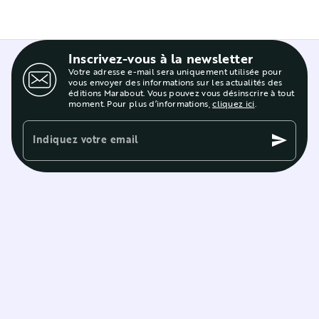
Inscrivez-vous à la newsletter
Votre adresse e-mail sera uniquement utilisée pour
vous envoyer des informations sur les actualités des
éditions Marabout. Vous pouvez vous désinscrire à tout
moment. Pour plus d’informations,
cliquez ici
.
Indiquez votre email
send