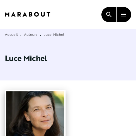
MENU
RECHERCHE
CONTENU
search
menu
PIED DE PAGE
Accueil
Auteurs
Luce Michel
•
•
Luce Michel