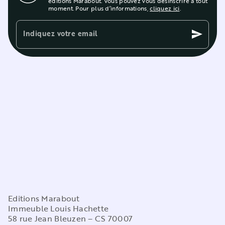
éditions Marabout. Vous pouvez vous désinscrire à tout
moment. Pour plus d’informations,
cliquez ici
.
Indiquez votre email
send
Editions Marabout
Immeuble Louis Hachette
58 rue Jean Bleuzen – CS 70007