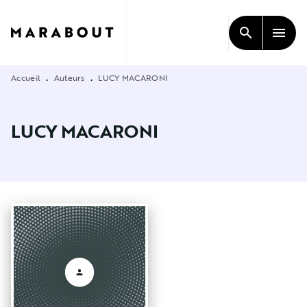
MENU
RECHERCHE
CONTENU
search
menu
PIED DE PAGE
Accueil
Auteurs
LUCY MACARONI
•
•
LUCY MACARONI