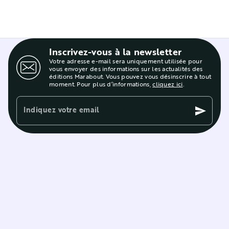
Inscrivez-vous à la newsletter
Votre adresse e-mail sera uniquement utilisée pour
vous envoyer des informations sur les actualités des
éditions Marabout. Vous pouvez vous désinscrire à tout
moment. Pour plus d’informations,
cliquez ici
.
Indiquez votre email
send