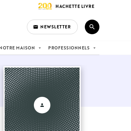
HACHETTE LIVRE
search
NEWSLETTER
email
search
NOTRE MAISON
PROFESSIONNELS
arrow_drop_down
arrow_drop_down