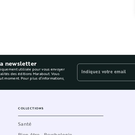
la newsletter
niquement utilisée pour vous envoyer
Indiquez votre email
ualités des éditions Marabout. Vous
out moment. Pour plus d’informations,
COLLECTIONS
Santé
Bien-être - Psychologie