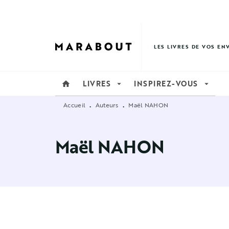
MENU
RECHERCHE
CONTENU
LES LIVRES DE VOS EN
LIVRES
INSPIREZ-VOUS
home
arrow_drop_down
arrow_drop_down
Accueil
Auteurs
Maël NAHON
•
•
Maël NAHON