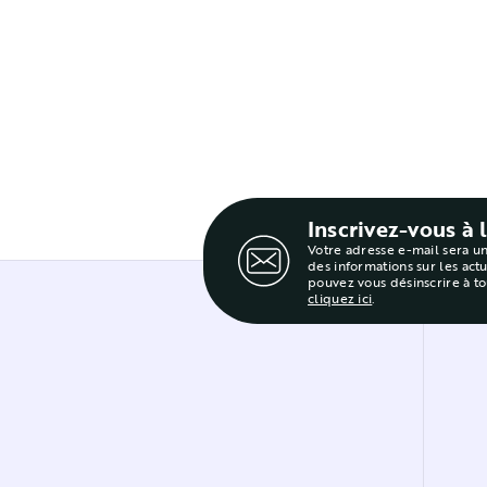
Inscrivez-vous à 
Votre adresse e-mail sera u
des informations sur les act
pouvez vous désinscrire à t
cliquez ici
.