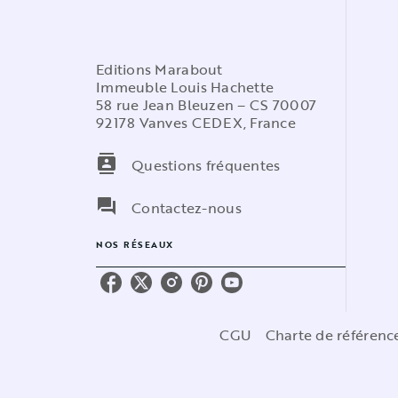
Editions Marabout
Immeuble Louis Hachette
58 rue Jean Bleuzen – CS 70007
92178 Vanves CEDEX, France
contacts
Questions fréquentes
question_answer
Contactez-nous
NOS RÉSEAUX
CGU
Charte de référen