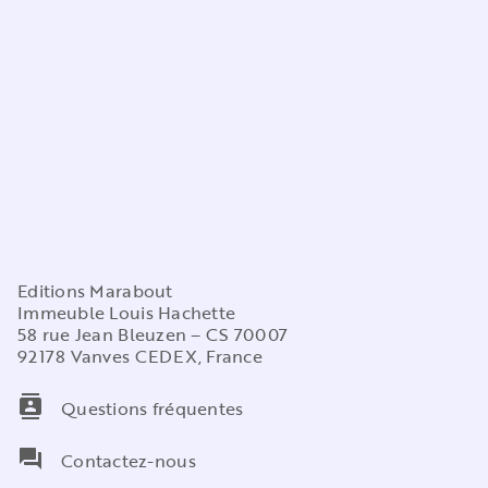
Editions Marabout
Immeuble Louis Hachette
58 rue Jean Bleuzen – CS 70007
92178 Vanves CEDEX, France
contacts
Questions fréquentes
question_answer
Contactez-nous