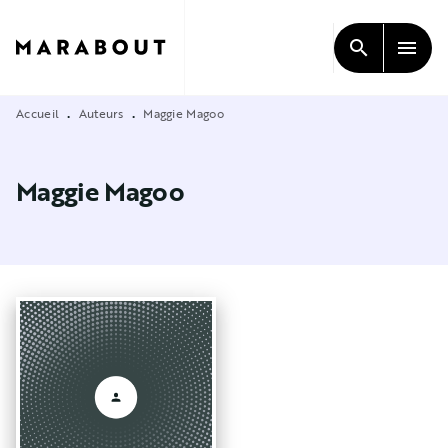
MENU
RECHERCHE
CONTENU
search
menu
PIED DE PAGE
Accueil
Auteurs
Maggie Magoo
•
•
Maggie Magoo