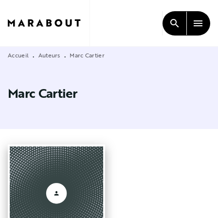
MENU
RECHERCHE
CONTENU
search
menu
PIED DE PAGE
Accueil
Auteurs
Marc Cartier
•
•
Marc Cartier