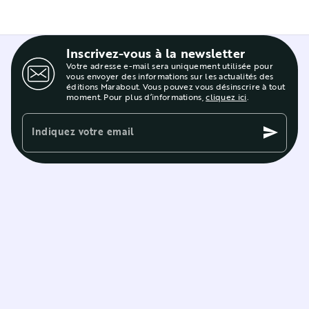
Inscrivez-vous à la newsletter
Votre adresse e-mail sera uniquement utilisée pour
vous envoyer des informations sur les actualités des
éditions Marabout. Vous pouvez vous désinscrire à tout
moment. Pour plus d’informations,
cliquez ici
.
Indiquez votre email
send