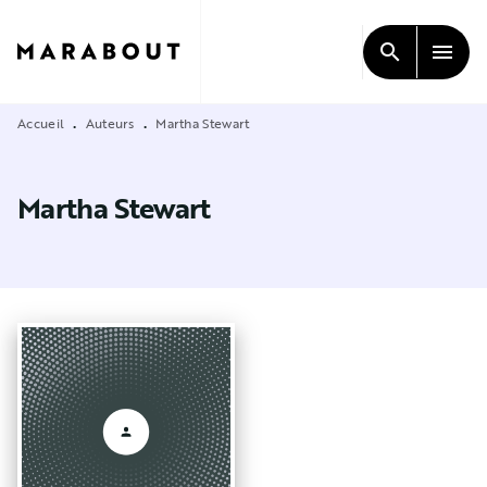
MENU
RECHERCHE
CONTENU
search
menu
PIED DE PAGE
Accueil
Auteurs
Martha Stewart
•
•
Martha Stewart