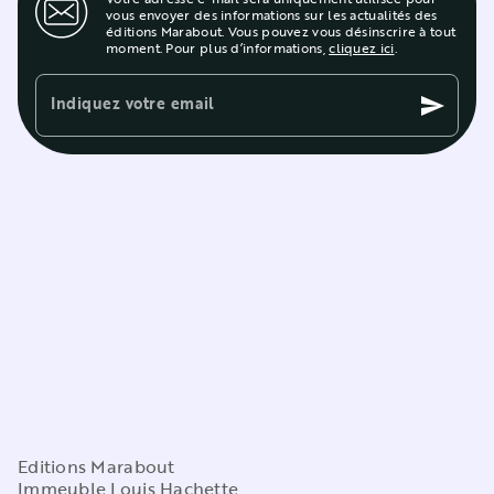
vous envoyer des informations sur les actualités des
éditions Marabout. Vous pouvez vous désinscrire à tout
moment. Pour plus d’informations,
cliquez ici
.
Indiquez votre email
send
Editions Marabout
Immeuble Louis Hachette