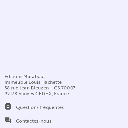
Editions Marabout
Immeuble Louis Hachette
58 rue Jean Bleuzen – CS 70007
92178 Vanves CEDEX, France
contacts
Questions fréquentes
question_answer
Contactez-nous