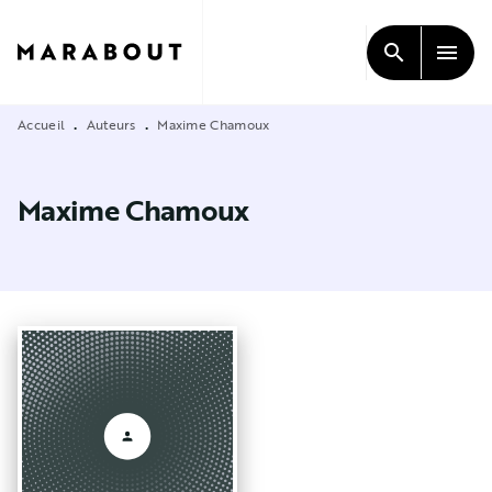
MENU
RECHERCHE
CONTENU
search
menu
PIED DE PAGE
Accueil
Auteurs
Maxime Chamoux
•
•
Maxime Chamoux