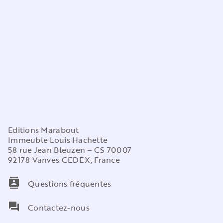
Editions Marabout
Immeuble Louis Hachette
58 rue Jean Bleuzen – CS 70007
92178 Vanves CEDEX, France
contacts
Questions fréquentes
question_answer
Contactez-nous