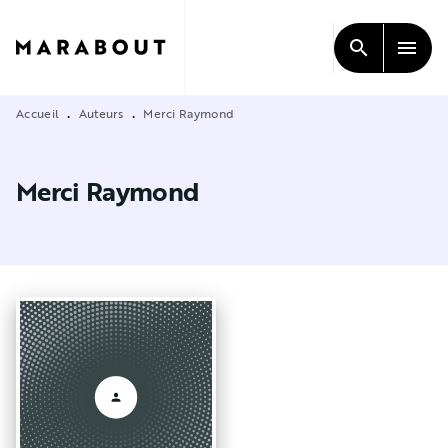
MENU
RECHERCHE
CONTENU
search
menu
PIED DE PAGE
Accueil
Auteurs
Merci Raymond
•
•
Merci Raymond