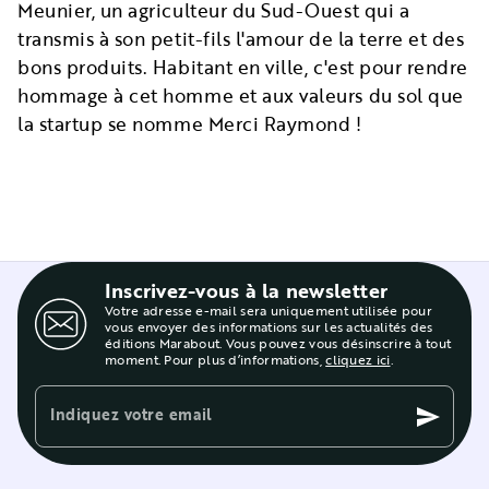
Meunier, un agriculteur du Sud-Ouest qui a
transmis à son petit-fils l'amour de la terre et des
bons produits. Habitant en ville, c'est pour rendre
hommage à cet homme et aux valeurs du sol que
la startup se nomme Merci Raymond !
Inscrivez-vous à la newsletter
Votre adresse e-mail sera uniquement utilisée pour
vous envoyer des informations sur les actualités des
éditions Marabout. Vous pouvez vous désinscrire à tout
moment. Pour plus d’informations,
cliquez ici
.
Indiquez votre email
send