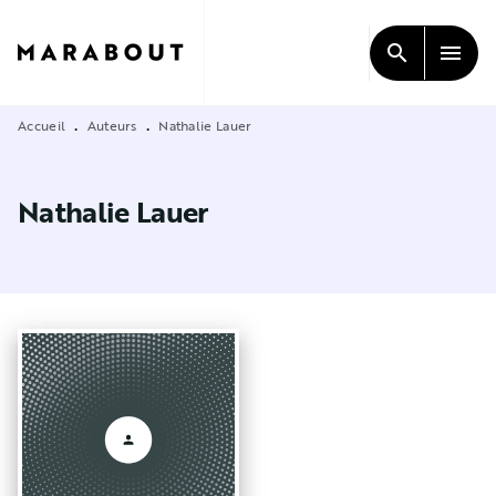
MENU
RECHERCHE
CONTENU
search
menu
PIED DE PAGE
Accueil
Auteurs
Nathalie Lauer
•
•
Nathalie Lauer