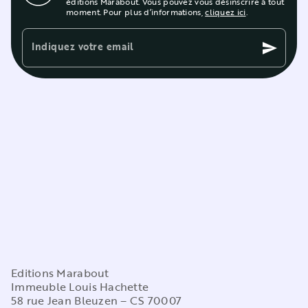
éditions Marabout. Vous pouvez vous désinscrire à tout
moment. Pour plus d’informations,
cliquez ici
.
Indiquez votre email
send
Editions Marabout
Immeuble Louis Hachette
58 rue Jean Bleuzen – CS 70007