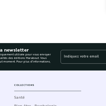
la newsletter
niquement utilisée pour vous envoyer
Indiquez votre email
ualités des éditions Marabout. Vous
out moment. Pour plus d’informations,
COLLECTIONS
Santé
Bien-être - Psychologie