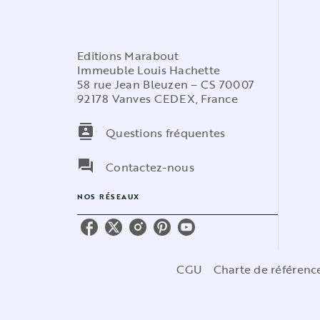
Editions Marabout
Immeuble Louis Hachette
58 rue Jean Bleuzen – CS 70007
92178 Vanves CEDEX, France
contacts
Questions fréquentes
question_answer
Contactez-nous
NOS RÉSEAUX
CGU
Charte de référen