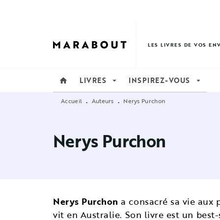
MENU
RECHERCHE
CONTENU
LES LIVRES DE VOS EN
LIVRES
INSPIREZ-VOUS
home
arrow_drop_down
arrow_drop_down
Accueil
Auteurs
Nerys Purchon
•
•
Nerys Purchon
Nerys Purchon
a consacré sa vie aux p
vit en Australie. Son livre est un bes