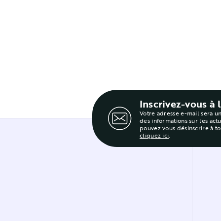
Inscrivez-vous à 
Votre adresse e-mail sera u
des informations sur les act
pouvez vous désinscrire à t
cliquez ici
.