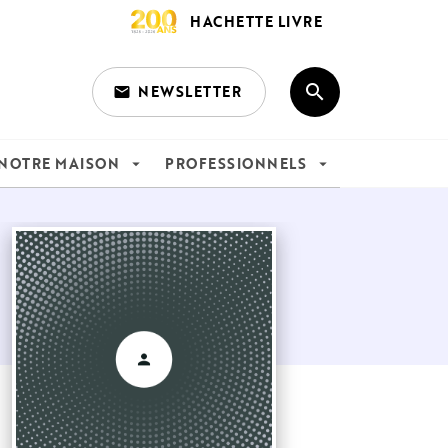
HACHETTE LIVRE
search
NEWSLETTER
email
search
NOTRE MAISON
PROFESSIONNELS
arrow_drop_down
arrow_drop_down