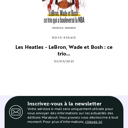
DOCS-ESSAIS
Les Heatles - LeBron, Wade et Bosh : ce
trio…
03/05/2023
Inscrivez-vous à la newsletter
Votre adresse e-mail sera uniquement utilisée pour
vous envoyer des informations sur les actualités des
éditions Marabout. Vous pouvez vous désinscrire à tout
moment. Pour plus d’informations,
cliquez ici
.