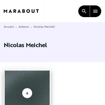
MENU
RECHERCHE
CONTENU
search
menu
PIED DE PAGE
Accueil
Auteurs
Nicolas Meichel
•
•
Nicolas Meichel