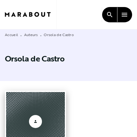
MENU
RECHERCHE
CONTENU
search
menu
PIED DE PAGE
Accueil
Auteurs
Orsola de Castro
•
•
Orsola de Castro