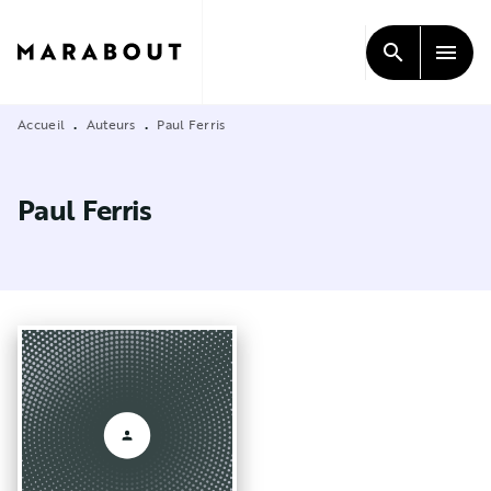
MENU
RECHERCHE
CONTENU
search
menu
PIED DE PAGE
Accueil
Auteurs
Paul Ferris
•
•
Paul Ferris