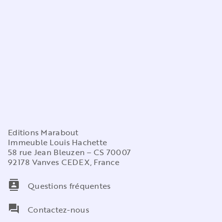
Editions Marabout
Immeuble Louis Hachette
58 rue Jean Bleuzen – CS 70007
92178 Vanves CEDEX, France
contacts
Questions fréquentes
question_answer
Contactez-nous