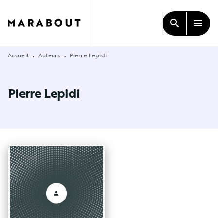
MENU
RECHERCHE
CONTENU
search
menu
PIED DE PAGE
Accueil
Auteurs
Pierre Lepidi
•
•
Pierre Lepidi