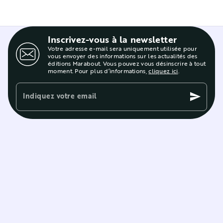
Inscrivez-vous à la newsletter
Votre adresse e-mail sera uniquement utilisée pour
vous envoyer des informations sur les actualités des
éditions Marabout. Vous pouvez vous désinscrire à tout
moment. Pour plus d’informations,
cliquez ici
.
Indiquez votre email
send