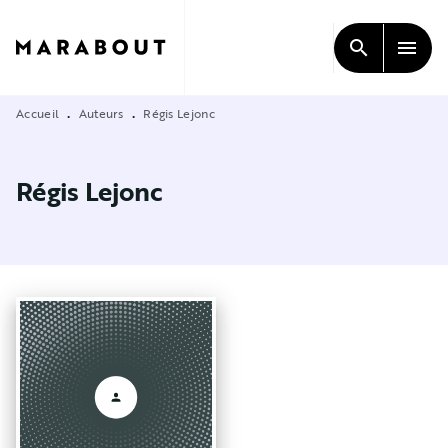
MENU
RECHERCHE
CONTENU
search
menu
PIED DE PAGE
Accueil
Auteurs
Régis Lejonc
•
•
Régis Lejonc