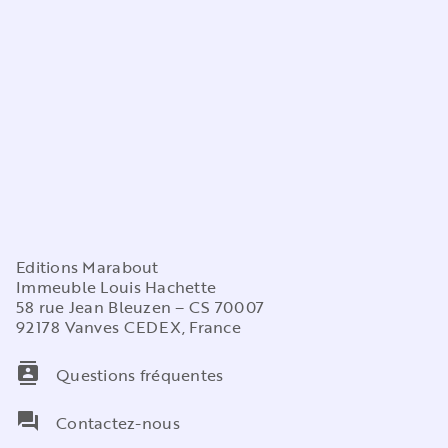
Editions Marabout
Immeuble Louis Hachette
58 rue Jean Bleuzen – CS 70007
92178 Vanves CEDEX, France
contacts
Questions fréquentes
question_answer
Contactez-nous