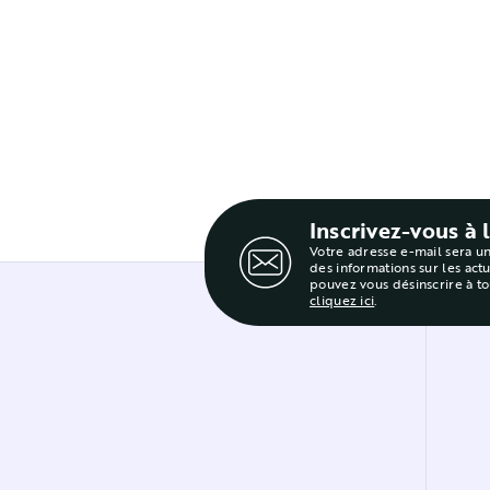
Inscrivez-vous à 
Votre adresse e-mail sera u
des informations sur les act
pouvez vous désinscrire à t
cliquez ici
.