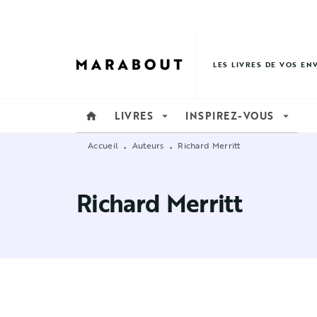
MENU
RECHERCHE
CONTENU
LES LIVRES DE VOS EN
LIVRES
INSPIREZ-VOUS
home
arrow_drop_down
arrow_drop_down
Accueil
Auteurs
Richard Merritt
•
•
Richard Merritt