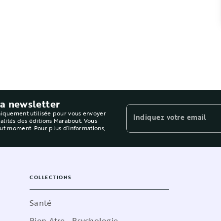
la newsletter
niquement utilisée pour vous envoyer
Indiquez votre email
ualités des éditions Marabout. Vous
out moment. Pour plus d’informations,
COLLECTIONS
Santé
Bien-être - Psychologie