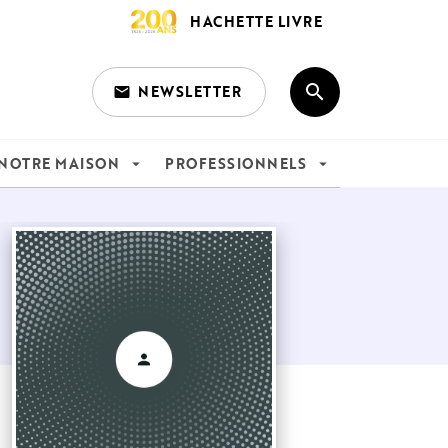
HACHETTE LIVRE
search
NEWSLETTER
email
search
NOTRE MAISON
PROFESSIONNELS
arrow_drop_down
arrow_drop_down