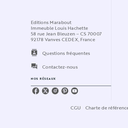
Editions Marabout
Immeuble Louis Hachette
58 rue Jean Bleuzen – CS 70007
92178 Vanves CEDEX, France
contacts
Questions fréquentes
question_answer
Contactez-nous
NOS RÉSEAUX
CGU
Charte de référen