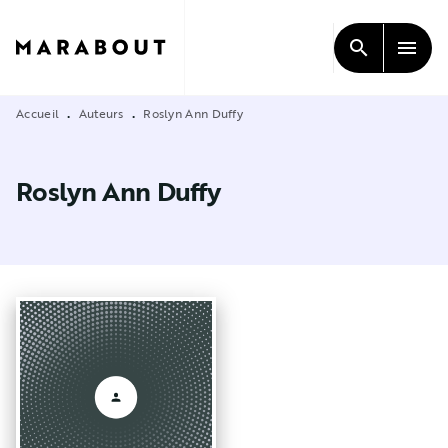
MENU
RECHERCHE
CONTENU
search
menu
PIED DE PAGE
Accueil
Auteurs
Roslyn Ann Duffy
•
•
Roslyn Ann Duffy