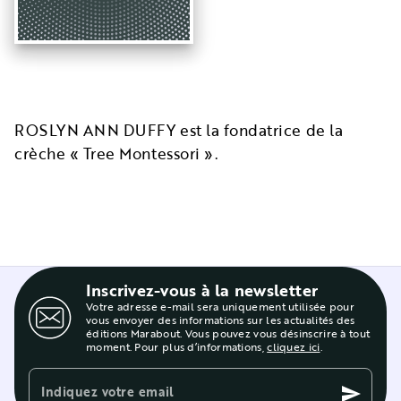
ROSLYN ANN DUFFY est la fondatrice de la
crèche « Tree Montessori ».
Inscrivez-vous à la newsletter
Votre adresse e-mail sera uniquement utilisée pour
vous envoyer des informations sur les actualités des
éditions Marabout. Vous pouvez vous désinscrire à tout
moment. Pour plus d’informations,
cliquez ici
.
Indiquez votre email
send