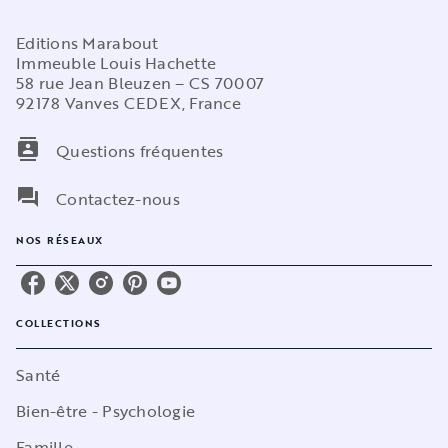
Editions Marabout
Immeuble Louis Hachette
58 rue Jean Bleuzen – CS 70007
92178 Vanves CEDEX, France
contacts
Questions fréquentes
question_answer
Contactez-nous
NOS RÉSEAUX
COLLECTIONS
Santé
Bien-être - Psychologie
Famille