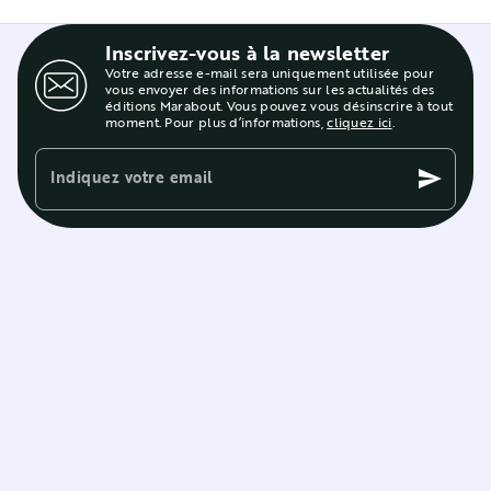
Inscrivez-vous à la newsletter
Votre adresse e-mail sera uniquement utilisée pour
vous envoyer des informations sur les actualités des
éditions Marabout. Vous pouvez vous désinscrire à tout
moment. Pour plus d’informations,
cliquez ici
.
Indiquez votre email
send