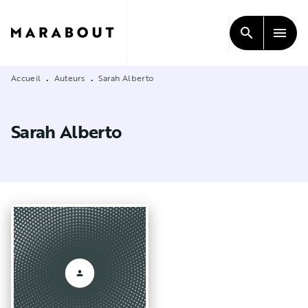
MENU
RECHERCHE
CONTENU
search
menu
PIED DE PAGE
Accueil
Auteurs
Sarah Alberto
•
•
Sarah Alberto