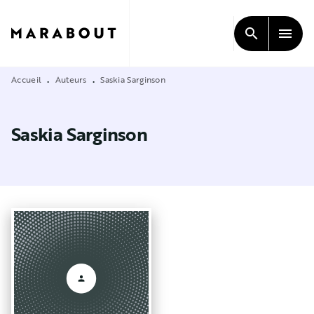
MENU
RECHERCHE
CONTENU
search
menu
PIED DE PAGE
Accueil
Auteurs
Saskia Sarginson
•
•
Saskia Sarginson