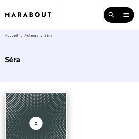
MENU
RECHERCHE
CONTENU
search
menu
PIED DE PAGE
Accueil
Auteurs
Séra
•
•
Séra