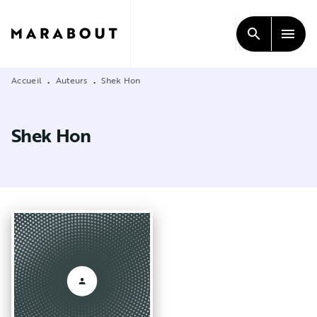
MENU
RECHERCHE
CONTENU
search
menu
PIED DE PAGE
Accueil
Auteurs
Shek Hon
•
•
Shek Hon