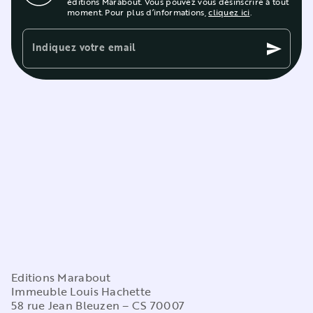
éditions Marabout. Vous pouvez vous désinscrire à tout
moment. Pour plus d’informations,
cliquez ici
.
Indiquez votre email
send
Editions Marabout
Immeuble Louis Hachette
58 rue Jean Bleuzen – CS 70007