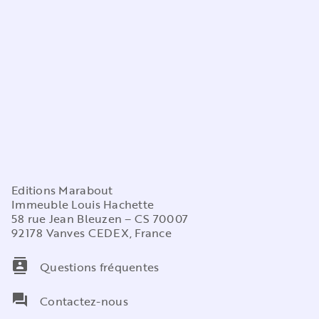
Editions Marabout
Immeuble Louis Hachette
58 rue Jean Bleuzen – CS 70007
92178 Vanves CEDEX, France
contacts
Questions fréquentes
question_answer
Contactez-nous