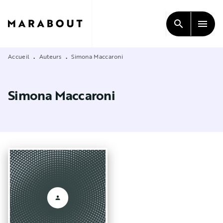
MENU
RECHERCHE
CONTENU
search
menu
PIED DE PAGE
Accueil
Auteurs
Simona Maccaroni
•
•
Simona Maccaroni