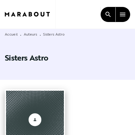
MENU
RECHERCHE
CONTENU
search
menu
PIED DE PAGE
Accueil
Auteurs
Sisters Astro
•
•
Sisters Astro