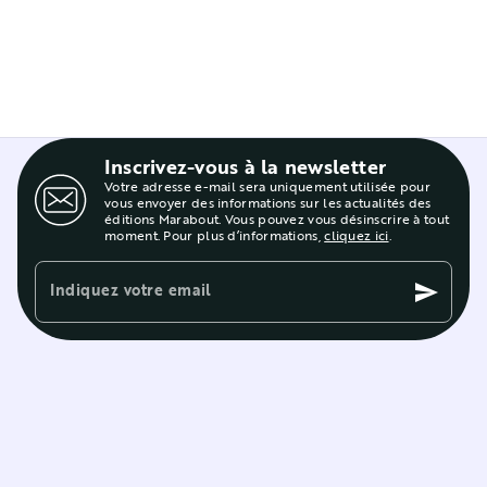
Inscrivez-vous à la newsletter
Votre adresse e-mail sera uniquement utilisée pour
vous envoyer des informations sur les actualités des
éditions Marabout. Vous pouvez vous désinscrire à tout
moment. Pour plus d’informations,
cliquez ici
.
Indiquez votre email
send