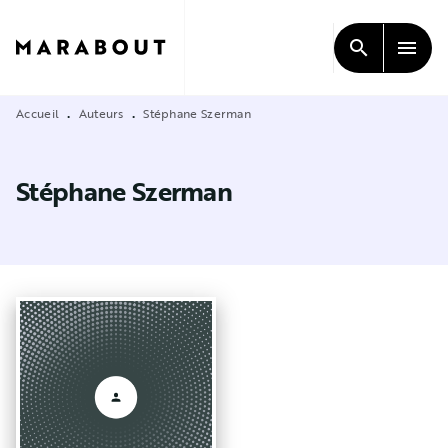
MENU
RECHERCHE
CONTENU
search
menu
PIED DE PAGE
Accueil
Auteurs
Stéphane Szerman
•
•
Stéphane Szerman