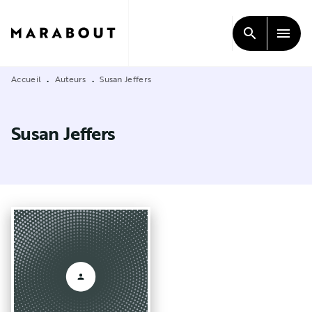
MENU
RECHERCHE
CONTENU
search
menu
PIED DE PAGE
Accueil
Auteurs
Susan Jeffers
•
•
Susan Jeffers