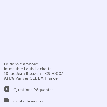
Editions Marabout
Immeuble Louis Hachette
58 rue Jean Bleuzen – CS 70007
92178 Vanves CEDEX, France
contacts
Questions fréquentes
question_answer
Contactez-nous