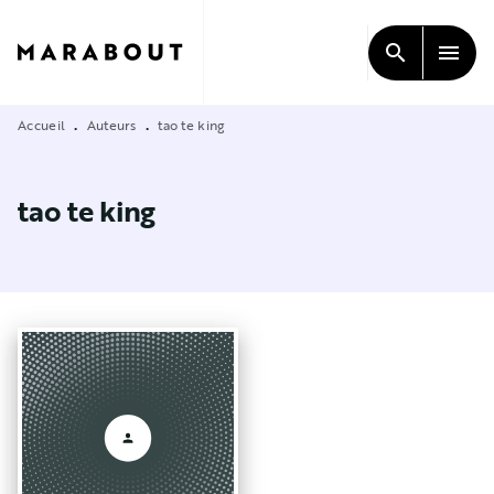
MENU
RECHERCHE
CONTENU
search
menu
PIED DE PAGE
Accueil
Auteurs
tao te king
•
•
tao te king