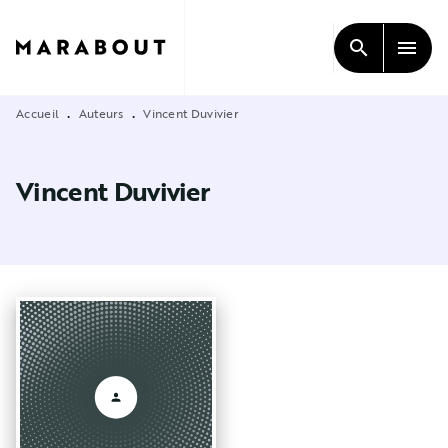
MENU
RECHERCHE
CONTENU
search
menu
PIED DE PAGE
Accueil
Auteurs
Vincent Duvivier
•
•
Vincent Duvivier