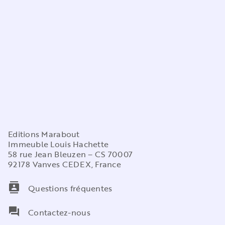
Editions Marabout
Immeuble Louis Hachette
58 rue Jean Bleuzen – CS 70007
92178 Vanves CEDEX, France
contacts
Questions fréquentes
question_answer
Contactez-nous