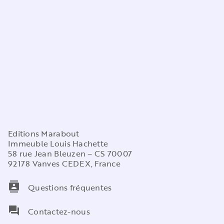
Editions Marabout
Immeuble Louis Hachette
58 rue Jean Bleuzen – CS 70007
92178 Vanves CEDEX, France
contacts
Questions fréquentes
question_answer
Contactez-nous