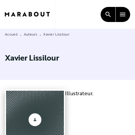
MENU
RECHERCHE
CONTENU
search
menu
PIED DE PAGE
Accueil
Auteurs
Xavier Lissilour
•
•
Xavier Lissilour
Illustrateur.