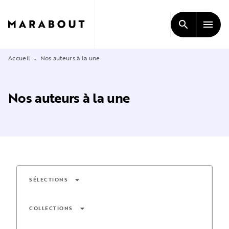
MENU
RECHERCHE
CONTENU
search
menu
PIED DE PAGE
Accueil
Nos auteurs à la une
•
Nos auteurs à la une
arrow_drop_down
SÉLECTIONS
arrow_drop_down
COLLECTIONS