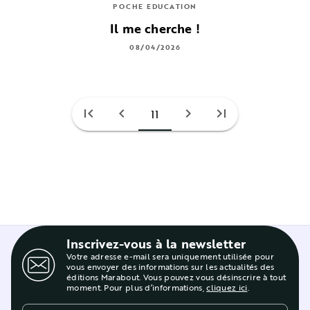
POCHE EDUCATION
Il me cherche !
08/04/2026
first_page
chevron_left
chevron_right
last_page
11
Inscrivez-vous à la newsletter
Votre adresse e-mail sera uniquement utilisée pour
vous envoyer des informations sur les actualités des
éditions Marabout. Vous pouvez vous désinscrire à tout
moment. Pour plus d’informations,
cliquez ici
.