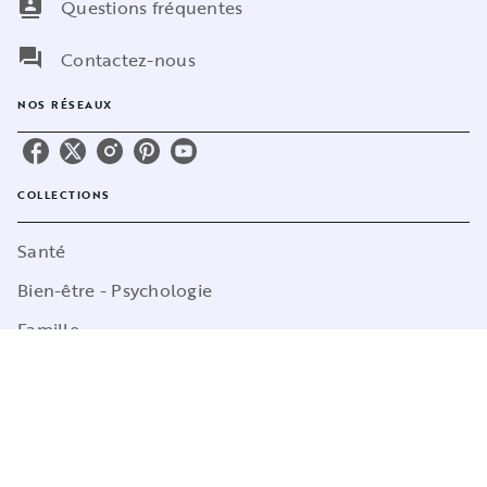
contacts
Questions fréquentes
question_answer
Contactez-nous
NOS RÉSEAUX
COLLECTIONS
Santé
Bien-être - Psychologie
Famille
Poche
Sciences Humaines
Cuisine
Marabulles