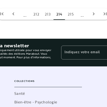
irst_page
chevron_left
chevron_right
last_pa
212
213
214
215
...
...
la newsletter
niquement utilisée pour vous envoyer
Indiquez votre email
ualités des éditions Marabout. Vous
out moment. Pour plus d’informations,
COLLECTIONS
Santé
Bien-être - Psychologie