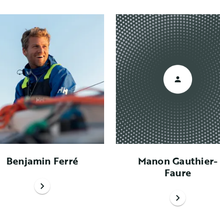
Benjamin Ferré
Manon Gauthier-
Faure
chevron_right
chevron_right