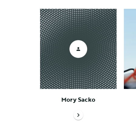
Mory Sacko
chevron_right