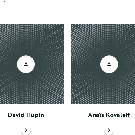
arrow_drop_down
David Hupin
Anaïs Kovaleff
chevron_right
chevron_right