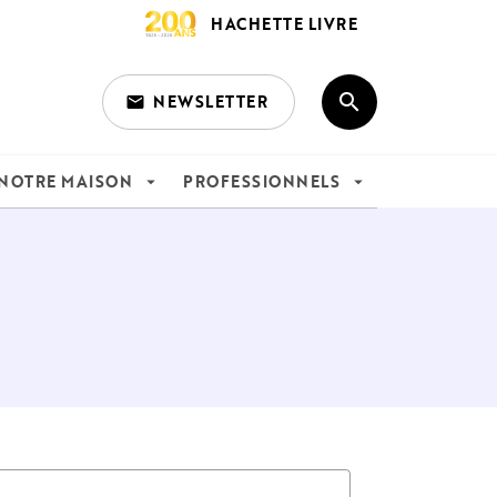
HACHETTE LIVRE
search
NEWSLETTER
email
search
NOTRE MAISON
PROFESSIONNELS
arrow_drop_down
arrow_drop_down