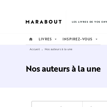
MENU
RECHERCHE
CONTENU
LES LIVRES DE VOS EN
LIVRES
INSPIREZ-VOUS
home
arrow_drop_down
arrow_drop_down
Accueil
Nos auteurs à la une
•
Nos auteurs à la une