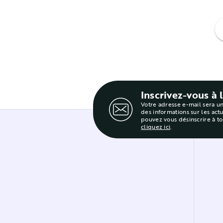
f
Inscrivez-vous à 
Votre adresse e-mail sera u
des informations sur les act
pouvez vous désinscrire à t
cliquez ici
.