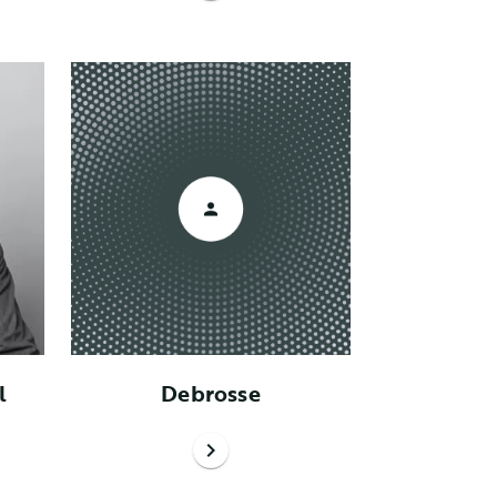
l
Debrosse
chevron_right