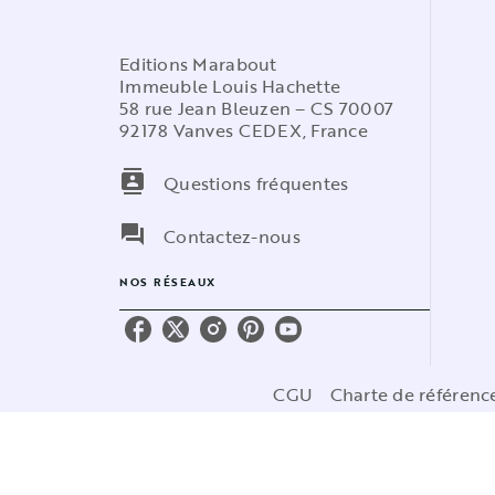
Editions Marabout
Immeuble Louis Hachette
58 rue Jean Bleuzen – CS 70007
92178 Vanves CEDEX, France
contacts
Questions fréquentes
question_answer
Contactez-nous
NOS RÉSEAUX
CGU
Charte de référen