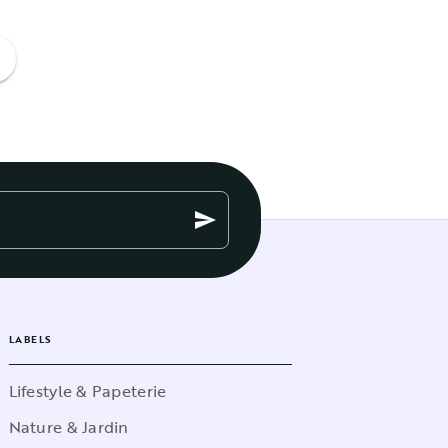
ge
send
LABELS
Lifestyle & Papeterie
Nature & Jardin