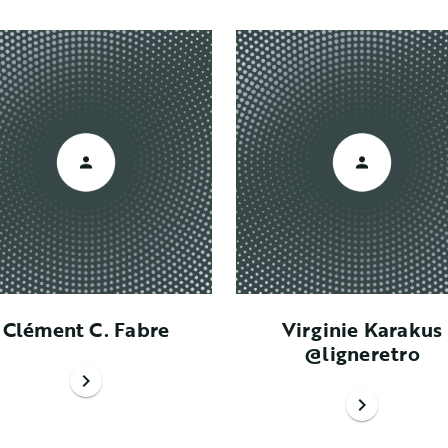
Clément C. Fabre
Virginie Karakus
@ligneretro
chevron_right
chevron_right