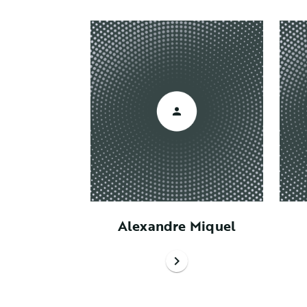
Alexandre Miquel
chevron_right