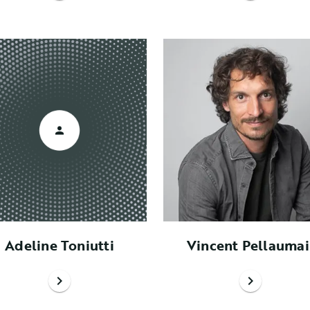
Adeline Toniutti
Vincent Pellaumai
chevron_right
chevron_right