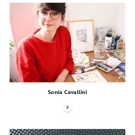
Sonia Cavallini
chevron_right