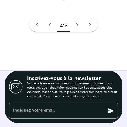
first_page
chevron_left
chevron_right
last_page
279
Inscrivez-vous à la newsletter
Votre adresse e-mail sera uniquement utilisée pour
vous envoyer des informations sur les actualités des
éditions Marabout. Vous pouvez vous désinscrire à tout
moment. Pour plus d’informations,
cliquez ici
.
Indiquez votre email
send