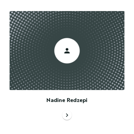
Nadine Redzepi
chevron_right