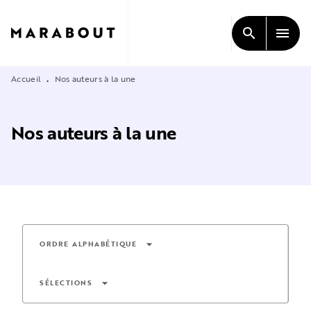
MENU
RECHERCHE
CONTENU
search
menu
PIED DE PAGE
Accueil
Nos auteurs à la une
•
Nos auteurs à la une
arrow_drop_down
ORDRE ALPHABÉTIQUE
arrow_drop_down
SÉLECTIONS