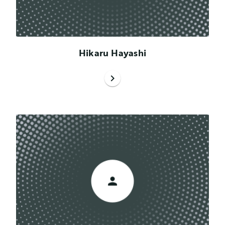
Hikaru Hayashi
chevron_right