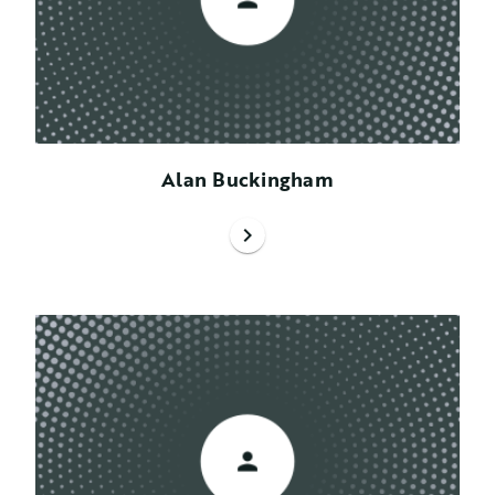
Alan Buckingham
chevron_right