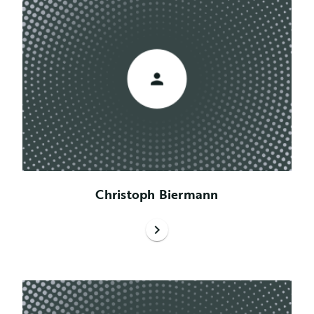
Christoph Biermann
chevron_right