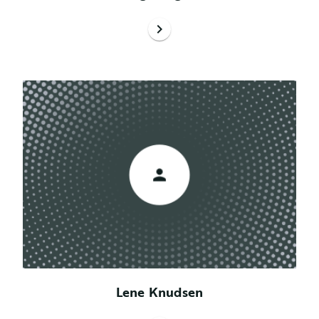
chevron_right
Lene Knudsen