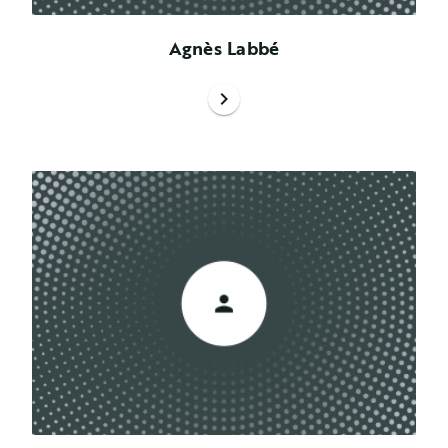
Agnès Labbé
chevron_right