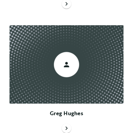
chevron_right
Greg Hughes
chevron_right