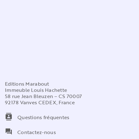
Editions Marabout
Immeuble Louis Hachette
58 rue Jean Bleuzen – CS 70007
92178 Vanves CEDEX, France
contacts
Questions fréquentes
question_answer
Contactez-nous