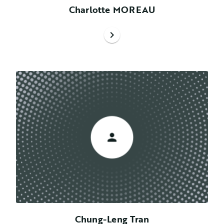
Charlotte MOREAU
chevron_right
Chung-Leng Tran