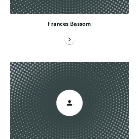
Frances Bassom
chevron_right